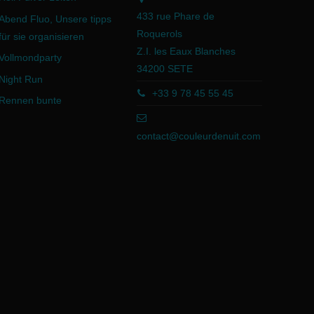
433 rue Phare de
Abend Fluo, Unsere tipps
Roquerols
für sie organisieren
Z.I. les Eaux Blanches
Vollmondparty
34200 SETE
Night Run
+33 9 78 45 55 45
Rennen bunte
contact@couleurdenuit.com