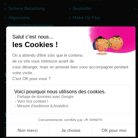
Sichere Bezahlung
Bestseller
Allgemeine
Make-Up Fluo
Geschäftsbedingungen
Verkleidung Neon
Impressum
Pulver Holi
Häufig gestellte Fragen
Partner
Seitenverzeichnis
Follow us
Newsletter