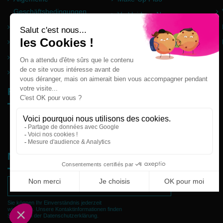
Geschäftsbedingungen
Verkleidung Neon
Impressum
Pulver Holi
Häufig gestellte Fragen
Partner
Seitenverzeichnis
Follow us
Newsletter
Sie können Ihr Einverständnis jederzeit
widerrufen. Unsere Kontaktinformationen finden
Sie u. a. in der Datenschutzerklärung.