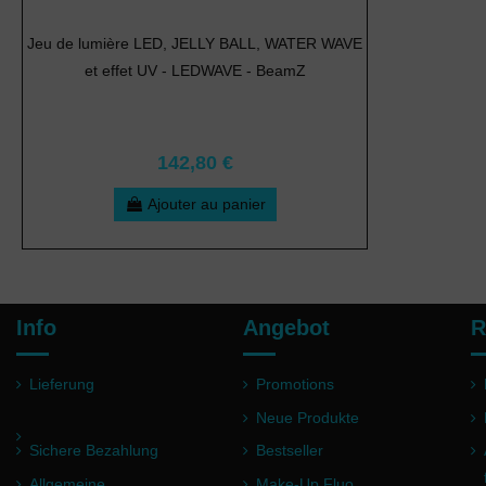
Jeu de lumière LED, JELLY BALL, WATER WAVE
et effet UV - LEDWAVE - BeamZ
142,80 €
Ajouter au panier
Info
Angebot
R
Lieferung
Promotions
Neue Produkte
Sichere Bezahlung
Bestseller
Allgemeine
Make-Up Fluo