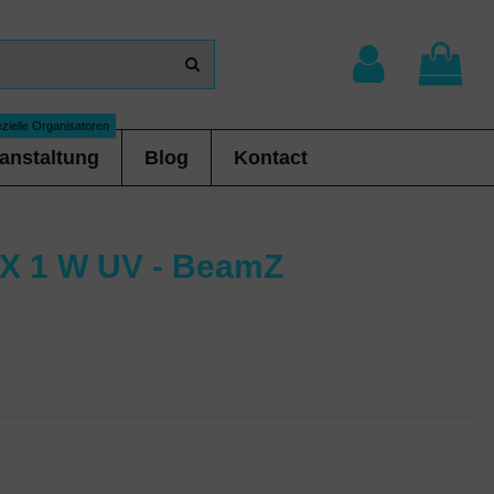
zielle Organisatoren
anstaltung
Blog
Kontact
6 X 1 W UV - BeamZ