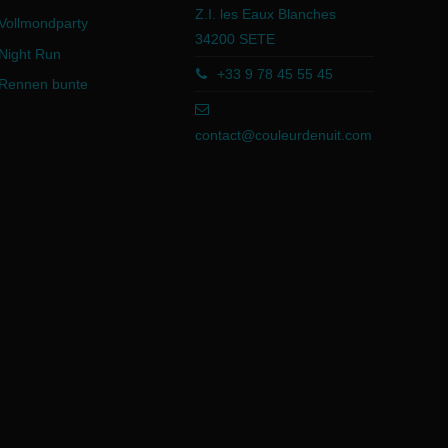
Z.I. les Eaux Blanches
Vollmondparty
34200 SETE
Night Run
+33 9 78 45 55 45
Rennen bunte
contact@couleurdenuit.com