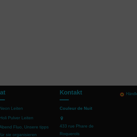
at
Kontakt
Händl
Neon Leiten
Couleur de Nuit
Holi Pulver Leiten
433 rue Phare de
Abend Fluo, Unsere tipps
Roquerols
für sie organisieren