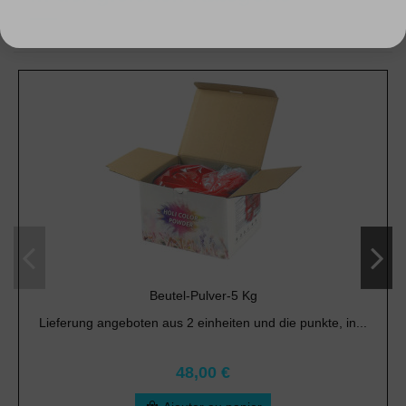
Beutel-Pulver-5 Kg
Lieferung angeboten aus 2 einheiten und die punkte, in...
48,00 €