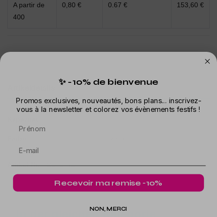
A partir de
0,80 €
0.67 €
153,60 €
400
✨ -10% de bienvenue
Artikeldetails
Promos exclusives, nouveautés, bons plans... inscrivez-
vous à la newsletter et colorez vos évènements festifs !
Kapazität
Prénom
Farbe
Rosa
Artikel-Nr.
HOL75-RS
Recevoir ma remise -10%
NON, MERCI
In der gleichen Kategorie