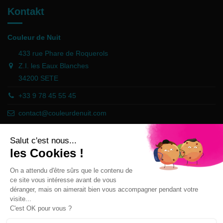
Kontakt
Couleur de Nuit
433 rue Phare de Roquerols
Z.I. les Eaux Blanches
34200 SETE
+33 9 78 45 55 45
contact@couleurdenuit.com
Händler zugelassen von Gesellschaft für Garantierte Bewertungen,
Klicken Sie hier
.
Follow us