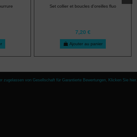
ourrure
Set collier et boucles d'oreilles fluo
7,20 €
er
Ajouter au panier
er zugelassen von Gesellschaft für Garantierte Bewertungen,
Klicken Sie hier
.