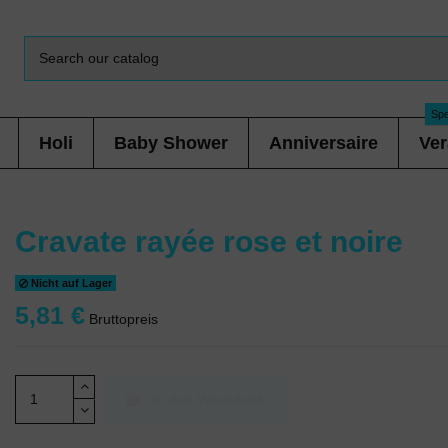
Spe
Holi
Baby Shower
Anniversaire
Ver
Cravate rayée rose et noire
Nicht auf Lager
5,81 €
Bruttopreis
In den Warenkorb