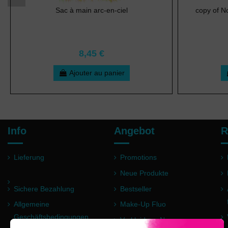
Sac à main arc-en-ciel
copy of No
8,45 €
Ajouter au panier
Info
Angebot
R
Lieferung
Promotions
Neue Produkte
Sichere Bezahlung
Bestseller
Allgemeine
Make-Up Fluo
Geschäftsbedingungen
Verkleidung Neon