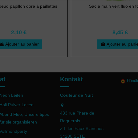
eud papillon doré à paillettes
Sac a main vert fluo en f
2,10 €
8,45 €
Ajouter au panier
Ajouter au pani
at
Kontakt
Händl
Neon Leiten
Couleur de Nuit
Holi Pulver Leiten
433 rue Phare de
Abend Fluo, Unsere tipps
Roquerols
für sie organisieren
Z.I. les Eaux Blanches
Vollmondparty
34200 SETE