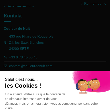
Rennen bunte
Seitenverzeichnis
Kontakt
Couleur de Nuit
433 rue Phare de Roquerols
Z.I. les Eaux Blanches
34200 SETE
+33 9 78 45 55 45
contact@couleurdenuit.com
Händler zugelassen von Gesellschaft für Garantierte Bewertungen,
Klicken Sie hier
.
Follow us