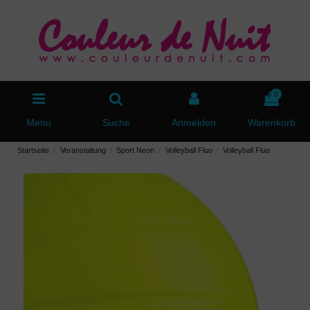
0
Menu
Suche
Anmelden
Warenkorb
Startseite
Veranstaltung
Sport Neon
Volleyball Fluo
Volleyball Fluo