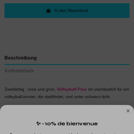
In den Warenkorb
Beschreibung
Artikeldetails
Zweifarbig : rosa und grün,
Volleyball Fluo
ist unerlässlich für ein
volleyball-turnier, die stattfindet, und unter schwarz-licht.
Der Volleyball ist eine ball-klassiker, den sie immer wieder
verwenden können.
✨ -10% de bienvenue