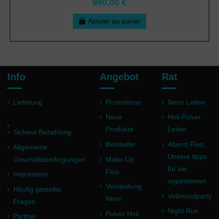
990,00 €
Ajouter au panier
Info
Angebot
Rat
Lieferung
Promotions
Neon Leiten
Neue
Holi Pulver
Produkte
Leiten
Sichere Bezahlung
Bestseller
Abend Fluo,
Allgemeine
Unsere tipps
Geschäftsbedingungen
Make-Up
für sie
Fluo
Impressum
organisieren
Verkleidung
Häufig gestellte
Vollmondparty
Neon
Fragen
Night Run
Pulver Holi
Partner