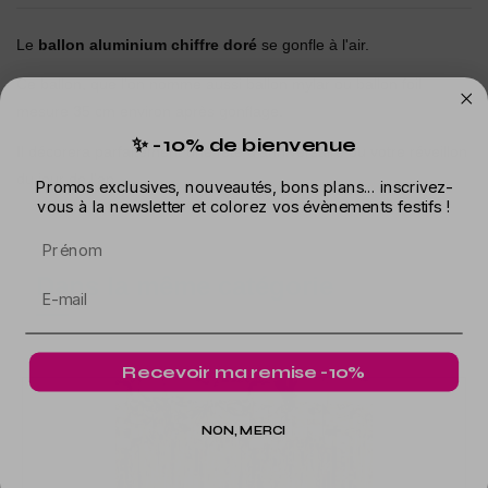
Le
ballon aluminium chiffre doré
se gonfle à l'air.
Ce ballon, que l'on nomme aussi ballon mylar ou ballon foil
mesure 35 cm environ après gonflage.
✨ -10% de bienvenue
Il décorera parfaitement une fête d'anniversaire ou votre réveillon
du jour de l'an.
Promos exclusives, nouveautés, bons plans... inscrivez-
vous à la newsletter et colorez vos évènements festifs !
Prénom
Dans la même catégorie
Recevoir ma remise -10%
NON, MERCI