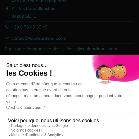
433 rue Phare de Roquerols
Z.I. les Eaux Blanches
34200 SETE
+33 9 78 45 55 45
contact@couleurdenuit.com
Pour toute demande de devis :
devis@couleurdenuit.com
Marchand approuvé par la Société des Avis Garantis,
cliquez ici pour
vérifier
.
Follow us
Newsletter