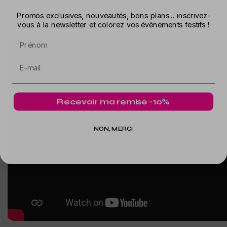
Wenn Sie es mit der FC-1-Schaumkanone verwenden, können
Sie mit einem 5-Liter-Kanister-Flüssigkonzentrat etwa 8 Minuten
Promos exclusives, nouveautés, bons plans... inscrivez-
vous à la newsletter et colorez vos évènements festifs !
lang kontinuierlich Schaum sprühen.
Prénom
Recevoir ma remise -10%
NON, MERCI