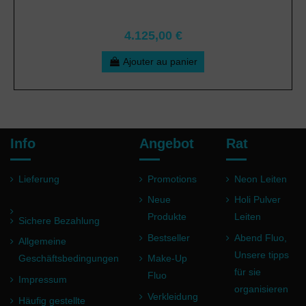
4.125,00 €
Ajouter au panier
Info
Angebot
Rat
Lieferung
Promotions
Neon Leiten
Neue
Holi Pulver
Produkte
Leiten
Sichere Bezahlung
Bestseller
Abend Fluo,
Allgemeine
Unsere tipps
Geschäftsbedingungen
Make-Up
für sie
Fluo
Impressum
organisieren
Verkleidung
Häufig gestellte