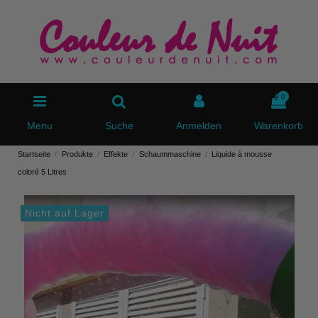
0
Menu
Suche
Anmelden
Warenkorb
Startseite
Produkte
Effekte
Schaummaschine
Liquide à mousse
coloré 5 Litres
Nicht auf Lager