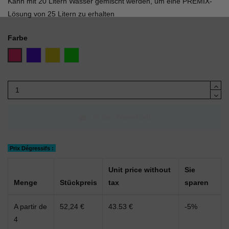
Kann mit 20 Litern Wasser gemischt werden, um eine PREMIX-
Lösung von 25 Litern zu erhalten
Farbe
Rosa
Blau
Gelb
Grün
In den Warenkorb
Prix Dégressifs :
Unit price without
Sie
Menge
Stückpreis
tax
sparen
A partir de
52,24 €
43.53 €
-5%
4