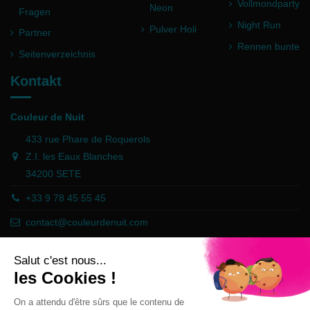
Vollmondparty
Neon
Fragen
Night Run
Pulver Holi
Partner
Rennen bunte
Seitenverzeichnis
Kontakt
Couleur de Nuit
433 rue Phare de Roquerols
Z.I. les Eaux Blanches
34200 SETE
+33 9 78 45 55 45
contact@couleurdenuit.com
Händler zugelassen von Gesellschaft für Garantierte Bewertungen,
Klicken Sie hier
.
Follow us