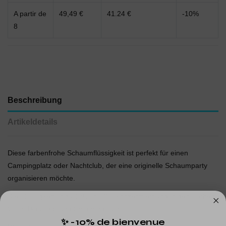
A partir de
49,49 €
41.24 €
-10%
8
Beschreibung
Artikeldetails
Diese farbenfrohe Schaumflüssigkeit ist perfekt für einen
Campingplatz oder Nachtclub, der eine originelle Schaumparty
organisieren möchte.
Die Flüssigkeit ist zu 1,8% bis 2% konzentriert und in den Farben
Grün, Blau, Rot und Gelb erhältlich.
✨ -10% de bienvenue