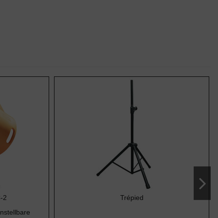
-2
Trépied
nstellbare