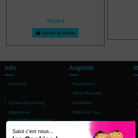
49,00 €
Ajouter au panier
Info
Angebot
R
Lieferung
Promotions
Neue Produkte
Sichere Bezahlung
Bestseller
Allgemeine
Make-Up Fluo
Geschäftsbedingungen
Verkleidung Neon
Impressum
Pulver Holi