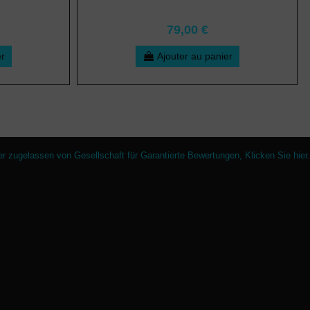
79,00 €
er
Ajouter au panier
er zugelassen von Gesellschaft für Garantierte Bewertungen,
Klicken Sie hier
.