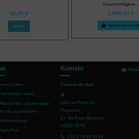
Geschwindigkeit...
90,00 €
3.599,00 €
Ajouter au pani
More
at
Kontakt
Händl
Neon Leiten
Couleur de Nuit
Holi Pulver Leiten
433 rue Phare de
Abend Fluo, Unsere tipps
Roquerols
für sie organisieren
Z.I. les Eaux Blanches
Vollmondparty
34200 SETE
Night Run
+33 9 78 45 55 45