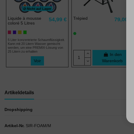
Nicht auf Lager
Liquide à mousse
Trépied
54,99 €
79,00 €
coloré 5 Litres
5 Liter konzentrierte Schaumflüssigkeit.
Kann mit 20 Litern Wasser gemischt
werden, um eine PREMIX-Lösung von
25 Litern zu erhalten
In den
Voir
Warenkorb
Artikeldetails
Dropshipping
Artikel-Nr.
SIR-FOAM/M