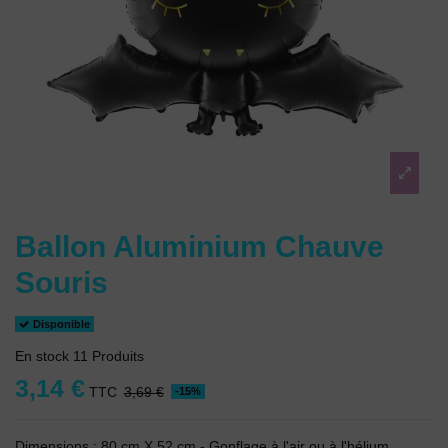
Ballon Aluminium Chauve
Souris
Disponible
En stock
11 Produits
3,14 €
TTC
3,69 €
-15%
Dimensions : 80 cm X 52 cm - Gonflage à l'air ou à l'hélium