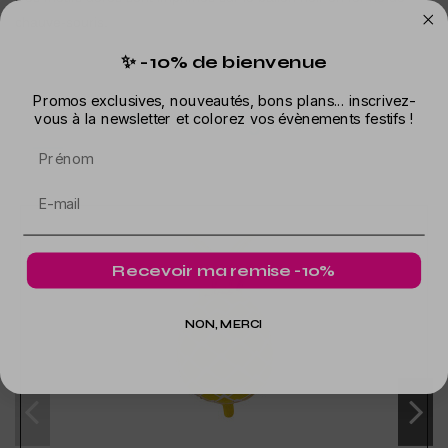
chauve-souris.
✨ -10% de bienvenue
Promos exclusives, nouveautés, bons plans... inscrivez-
Dans la même catégorie
vous à la newsletter et colorez vos évènements festifs !
Prénom
Recevoir ma remise -10%
NON, MERCI