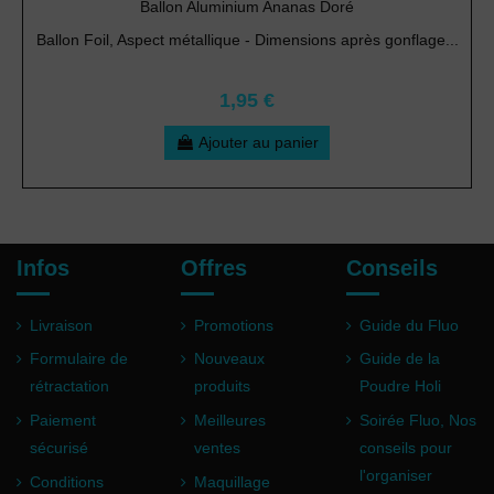
Ballon Aluminium Ananas Doré
Ballon Foil, Aspect métallique - Dimensions après gonflage...
1,95 €
Ajouter au panier
Infos
Offres
Conseils
Livraison
Promotions
Guide du Fluo
Formulaire de
Nouveaux
Guide de la
rétractation
produits
Poudre Holi
Paiement
Meilleures
Soirée Fluo, Nos
sécurisé
ventes
conseils pour
l'organiser
Conditions
Maquillage