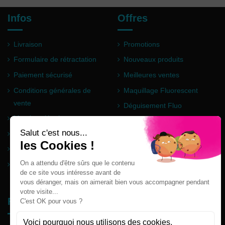
Infos
Offres
Livraison
Promotions
Formulaire de rétractation
Nouveaux produits
Paiement sécurisé
Meilleures ventes
Conditions générales de
Maquillage Fluorescent
vente
Déguisement Fluo
Mentions légales
Poudre Holi
Questions fréquentes
Partenaires
Plan du site
Follow us