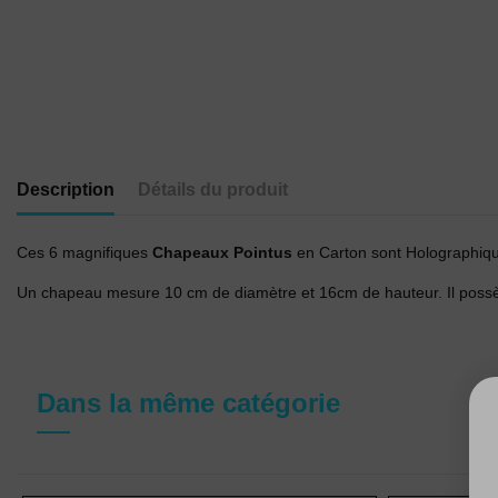
Description
Détails du produit
Ces 6 magnifiques
Chapeaux Pointus
en Carton sont Holographiques.
Un chapeau mesure 10 cm de diamètre et 16cm de hauteur. Il possède 
Dans la même catégorie