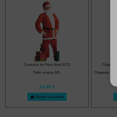
Costume de Père Noël ECO
Chapeau 
Taille unique M/L
Chapeau Point
14,95 €
Ajouter au panier