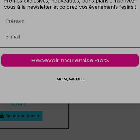
Promos exclusives, nouveautés, bons plans... inscrivez-
vous à la newsletter et colorez vos évènements festifs !
Prénom
Recevoir ma remise -10%
Pointu Rose Gold - Lot de 6
NON, MERCI
u en carton, Rose Gold Lot de 6
Chapeaux
0,84 €
Ajouter au panier