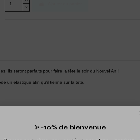
Ajouter au panier
 Ils seront parfaits pour faire la fête le soir du Nouvel An !
un élastique afin qu'il tienne sur la tête.
✨ -10% de bienvenue