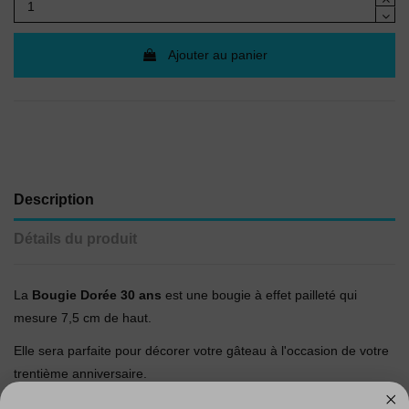
Ajouter au panier
Description
Détails du produit
La
Bougie Dorée 30 ans
est une bougie à effet pailleté qui
mesure 7,5 cm de haut.
Elle sera parfaite pour décorer votre gâteau à l'occasion de votre
trentième anniversaire.