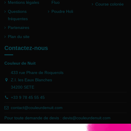
Mentions légales
Fluo
Course colorée
Questions
Poudre Holi
fréquentes
Partenaires
Plan du site
Contactez-nous
Couleur de Nuit
433 rue Phare de Roquerols
Z.I. les Eaux Blanches
34200 SETE
+33 9 78 45 55 45
contact@couleurdenuit.com
Pour toute demande de devis :
devis@couleurdenuit.com