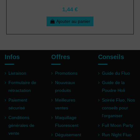
1,44 €
Ajouter au panier
Infos
Offres
Conseils
Livraison
Promotions
Guide du Fluo
Formulaire de
Nouveaux
Guide de la
rétractation
produits
Poudre Holi
Paiement
Meilleures
Soirée Fluo, Nos
sécurisé
ventes
conseils pour
l'organiser
Conditions
Maquillage
générales de
Fluorescent
Full Moon Party
vente
Déguisement
Run Night Fluo