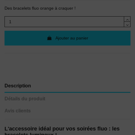
(1 avis)
Des bracelets fluo orange à craquer !
Ajouter au panier
Description
Détails du produit
Avis clients
L'accessoire idéal pour vos soirées fluo : les
bracelets lumineux !