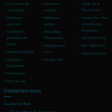
Formulaire de
Nouveaux
Guide de la
rétractation
produits
Poudre Holi
Paiement
Meilleures
Soirée Fluo, Nos
sécurisé
ventes
conseils pour
l'organiser
Conditions
Maquillage
générales de
Fluorescent
Full Moon Party
vente
Déguisement
Run Night Fluo
Mentions légales
Fluo
Course colorée
Questions
Poudre Holi
fréquentes
Partenaires
Plan du site
Contactez-nous
Couleur de Nuit
433 rue Phare de Roquerols