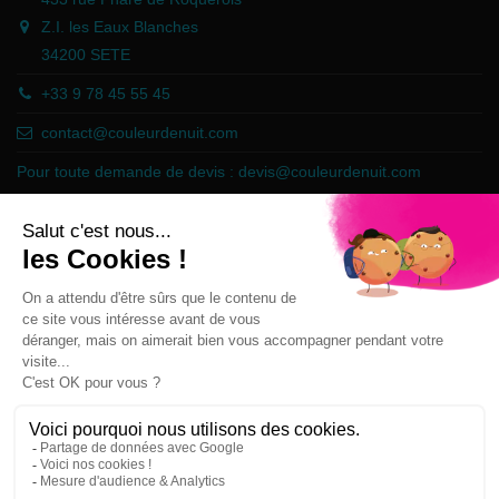
Z.I. les Eaux Blanches
34200 SETE
+33 9 78 45 55 45
contact@couleurdenuit.com
Pour toute demande de devis :
devis@couleurdenuit.com
Marchand approuvé par la Société des Avis Garantis,
cliquez ici pour
vérifier
.
Follow us
Newsletter