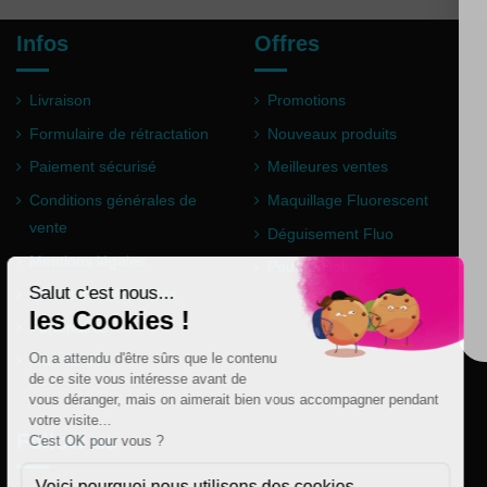
Infos
Offres
Livraison
Promotions
Formulaire de rétractation
Nouveaux produits
Paiement sécurisé
Meilleures ventes
Conditions générales de
Maquillage Fluorescent
vente
Déguisement Fluo
Mentions légales
Poudre Holi
Questions fréquentes
Partenaires
Plan du site
Follow us