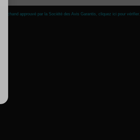
Marchand approuvé par la Société des Avis Garantis,
cliquez ici pour vérifier
.