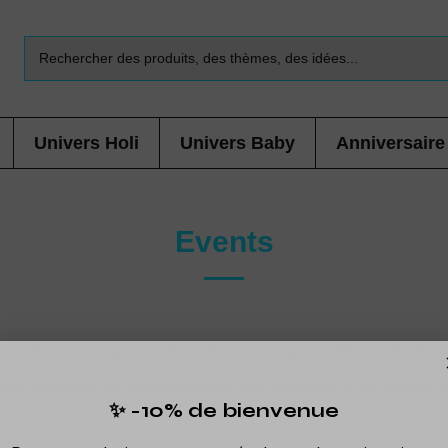
Univers Holi
Univers Baby
Anniversaire
Events
dre holi... nous proposons de nombreux concepts de fête dont le déno
us conseillant sur les produits et en vous expliquant le cas échéant 
✨ -10% de bienvenue