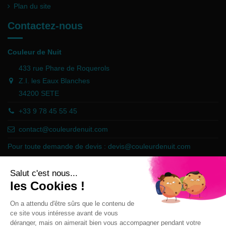
Plan du site
Contactez-nous
Couleur de Nuit
433 rue Phare de Roquerols
Z.I. les Eaux Blanches
34200 SETE
+33 9 78 45 55 45
contact@couleurdenuit.com
Pour toute demande de devis :
devis@couleurdenuit.com
Marchand approuvé par la Société des Avis Garantis,
cliquez ici pour
vérifier
.
Follow us