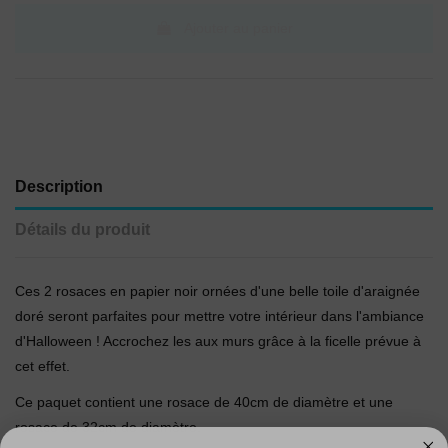
Ajouter au panier
Description
Détails du produit
Ces 2 rosaces en papier noir ornées d'une belle toile d'araignée
doré seront parfaites pour mettre votre intérieur dans l'ambiance
d'Halloween ! Accrochez les aux murs grâce à la ficelle prévue à
cet effet.
Ce paquet contient une rosace de 40cm de diamètre et une
rosace de 32cm de diamètre.