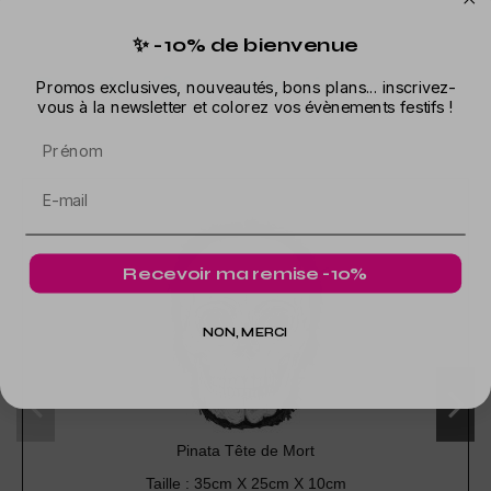
✨ -10% de bienvenue
Dans la même catégorie
Promos exclusives, nouveautés, bons plans... inscrivez-
vous à la newsletter et colorez vos évènements festifs !
Prénom
Recevoir ma remise -10%
NON, MERCI
Pinata Tête de Mort
Taille : 35cm X 25cm X 10cm