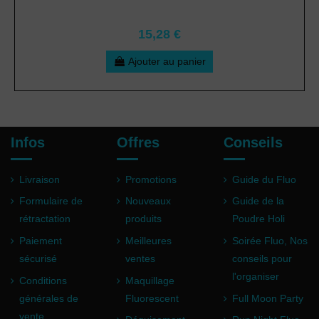
15,28 €
Ajouter au panier
Infos
Offres
Conseils
Livraison
Promotions
Guide du Fluo
Formulaire de
Nouveaux
Guide de la
rétractation
produits
Poudre Holi
Paiement
Meilleures
Soirée Fluo, Nos
sécurisé
ventes
conseils pour
l'organiser
Conditions
Maquillage
générales de
Fluorescent
Full Moon Party
vente