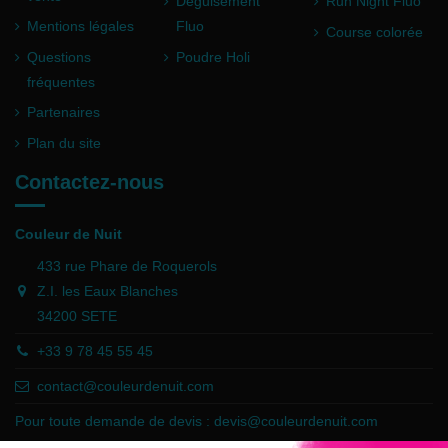
Déguisement
Run Night Fluo
Mentions légales
Fluo
Course colorée
Questions
Poudre Holi
fréquentes
Partenaires
Plan du site
Contactez-nous
Couleur de Nuit
433 rue Phare de Roquerols
Z.I. les Eaux Blanches
34200 SETE
+33 9 78 45 55 45
contact@couleurdenuit.com
Pour toute demande de devis :
devis@couleurdenuit.com