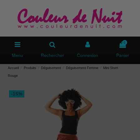
0
Menu
Rechercher
Connexion
Panier
Accueil
Produits
Déguisement
Déguisement Femme
Mini Short
Rouge
-15%