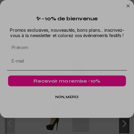
Ce short existe en taille unique.
✨ -10% de bienvenue
Promos exclusives, nouveautés, bons plans... inscrivez-
Dans la même catégorie
vous à la newsletter et colorez vos évènements festifs !
Prénom
Recevoir ma remise -10%
NON, MERCI