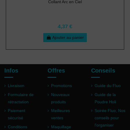
Collant Arc en Ciel
4,37 €
Ajouter au panier
Infos
Offres
Conseils
Livraison
Promotions
Guide du Fluo
Formulaire de
Nouveaux
Guide de la
rétractation
produits
Poudre Holi
Paiement
Meilleures
Soirée Fluo, Nos
sécurisé
ventes
conseils pour
l'organiser
Conditions
Maquillage