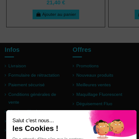
21,40 €
Ajouter au panier
Infos
Offres
Livraison
Promotions
Formulaire de rétractation
Nouveaux produits
Paiement sécurisé
Meilleures ventes
Conditions générales de
Maquillage Fluorescent
vente
Déguisement Fluo
Mentions légales
Poudre Holi
Questions fréquentes
Partenaires