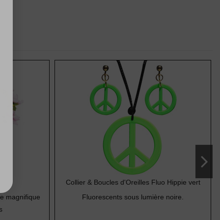
s
Collier & Boucles d'Oreilles Fluo Hippie vert
te magnifique
Fluorescents sous lumière noire.
s