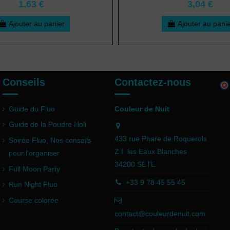
1,63 €
3,04 €
Ajouter au panier
Ajouter au pani
Conseils
Contactez-nous
Guide du Fluo
Couleur de Nuit
Guide de la Poudre Holi
433 rue Phare de Roquerols
Soirée Fluo, Nos conseils
Z.I. les Eaux Blanches
pour l'organiser
34200 SETE
Full Moon Party
+33 9 78 45 55 45
Run Night Fluo
Course colorée
contact@couleurdenuit.com