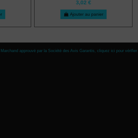
3,02 €
er
Ajouter au panier
Marchand approuvé par la Société des Avis Garantis,
cliquez ici pour vérifier
.