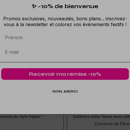
✨ -10% de bienvenue
Promos exclusives, nouveautés, bons plans... inscrivez-
vous à la newsletter et colorez vos évènements festifs !
Prénom
Recevoir ma remise -10%
NON, MERCI
ttes rondes Hippie noir
Couronne de Fleur
sentiel du style hippie !
Sublimez votre Tenue avec cet
Couronne de Fleur