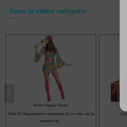
Dans la même catégorie
Robe Hippie Fleurs
Lune
Taille M Déguisement composé de la robe, de la
L'es
ceinture et...