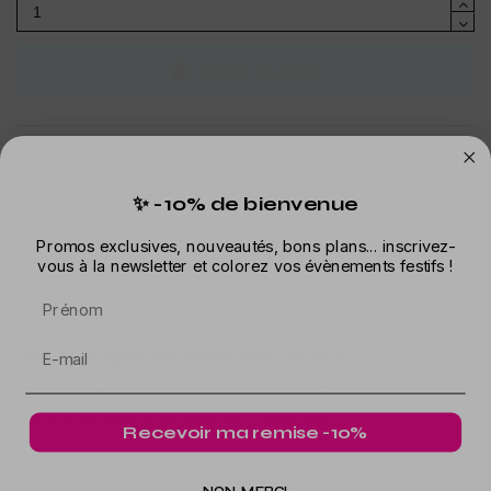
Ajouter au panier
✨ -10% de bienvenue
Description
Promos exclusives, nouveautés, bons plans... inscrivez-
vous à la newsletter et colorez vos évènements festifs !
Détails du produit
Prénom
Une perruque qui brille dans le noir !
La
Perruque Phosphorescente Coupe Carré
est un perruque
blanche qui devient vert clair dans l'obscurité.
Recevoir ma remise -10%