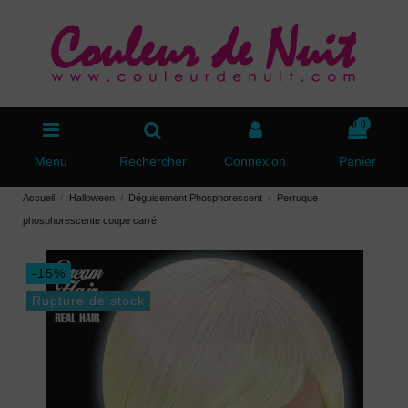
0
Menu
Rechercher
Connexion
Panier
Accueil
Halloween
Déguisement Phosphorescent
Perruque
phosphorescente coupe carré
-15%
Rupture de stock