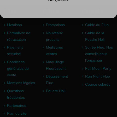
NON, MERCI
Infos
Offres
Conseils
Livraison
Promotions
Guide du Fluo
Formulaire de
Nouveaux
Guide de la
rétractation
produits
Poudre Holi
Paiement
Meilleures
Soirée Fluo, Nos
sécurisé
ventes
conseils pour
l'organiser
Conditions
Maquillage
générales de
Fluorescent
Full Moon Party
vente
Déguisement
Run Night Fluo
Mentions légales
Fluo
Course colorée
Questions
Poudre Holi
fréquentes
Partenaires
Plan du site