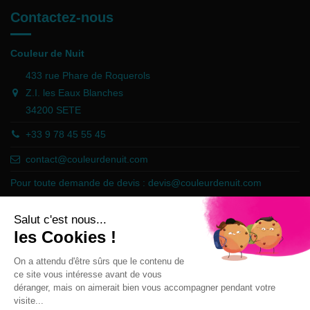
Contactez-nous
Couleur de Nuit
433 rue Phare de Roquerols
Z.I. les Eaux Blanches
34200 SETE
+33 9 78 45 55 45
contact@couleurdenuit.com
Pour toute demande de devis :
devis@couleurdenuit.com
Marchand approuvé par la Société des Avis Garantis,
cliquez ici pour
vérifier
.
Follow us