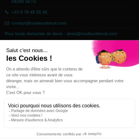
34200 SETE
+33 9 78 45 55 45
contact@couleurdenuit.com
Pour toute demande de devis :
devis@couleurdenuit.com
Marchand approuvé par la Société des Avis Garantis,
cliquez ici pour
vérifier
.
Follow us
Newsletter
Vous pouvez vous désinscrire à tout moment sur