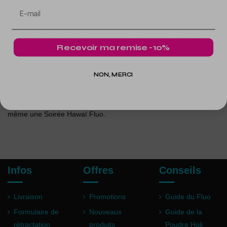
Avis clients
Le Débardeur Fluo Summer Party est un Débardeur qui a la
Recevoir ma remise -10%
particularité de briller sous l'effet de la lumière ultra-violette.
Vous le porterez idéalement pour votre prochaine Full Moon Party
NON, MERCI
comme le font bien souvent les Thaïlandais.
Il sera également parfait pour une Soirée Fluo, une Pool Party ou
même une Soirée Hawaï Fluo.
Infos
Offres
Conseils
Livraison
Promotions
Guide du Fluo
Formulaire de
Nouveaux
Guide de la
rétractation
produits
Poudre Holi