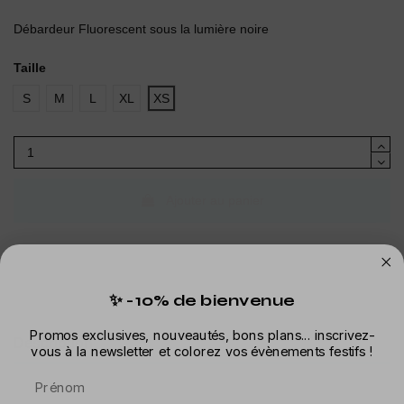
(1 avis)
Débardeur Fluorescent sous la lumière noire
Taille
S
M
L
XL
XS
Ajouter au panier
✨ -10% de bienvenue
Promos exclusives, nouveautés, bons plans... inscrivez-
Description
vous à la newsletter et colorez vos évènements festifs !
Prénom
Détails du produit