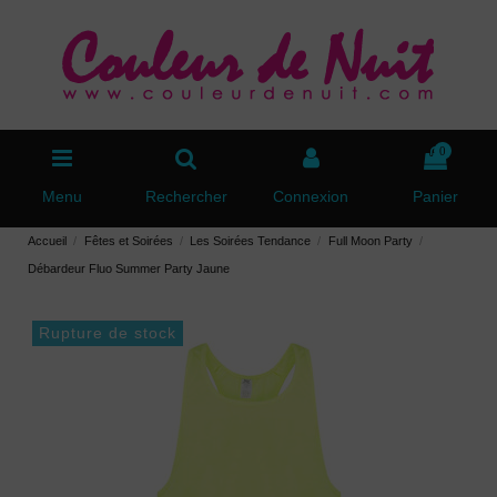
0
Menu
Rechercher
Connexion
Panier
Accueil
Fêtes et Soirées
Les Soirées Tendance
Full Moon Party
Débardeur Fluo Summer Party Jaune
Rupture de stock