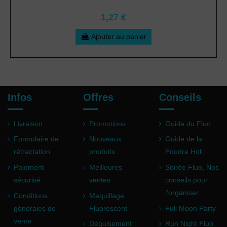
1,27 €
Ajouter au panier
Infos
Offres
Conseils
Livraison
Promotions
Guide du Fluo
Formulaire de
Nouveaux
Guide de la
rétractation
produits
Poudre Holi
Paiement
Meilleures
Soirée Fluo, Nos
sécurisé
ventes
conseils pour
l'organiser
Conditions
Maquillage
générales de
Fluorescent
Full Moon Party
vente
Déguisement
Run Night Fluo