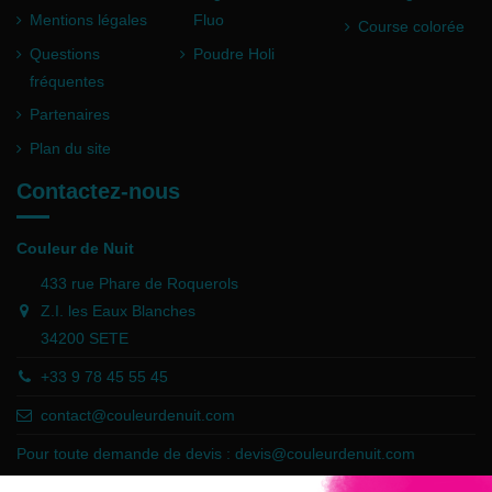
Mentions légales
Fluo
Course colorée
Questions
Poudre Holi
fréquentes
Partenaires
Plan du site
Contactez-nous
Couleur de Nuit
433 rue Phare de Roquerols
Z.I. les Eaux Blanches
34200 SETE
+33 9 78 45 55 45
contact@couleurdenuit.com
Pour toute demande de devis :
devis@couleurdenuit.com