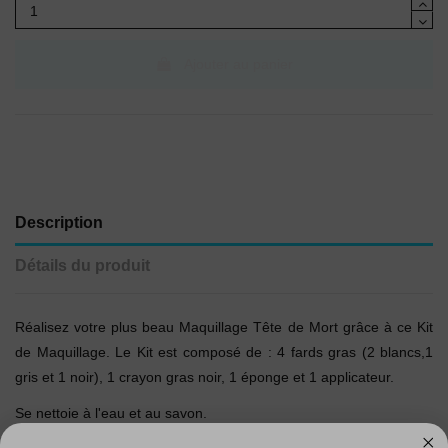
Ajouter au panier
Description
Détails du produit
Réalisez votre plus beau Maquillage Tête de Mort grâce à ce Kit
de Maquillage. Le Kit est composé de : 4 fards gras (2 blancs,1
gris et 1 noir), 1 crayon gras noir, 1 éponge et 1 applicateur.
Se nettoie à l'eau et au savon.