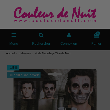
0
Menu
Rechercher
Connexion
Panier
Accueil
Halloween
Kit de Maquillage Tête de Mort
-15%
Rupture de stock