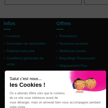
Infos
Offres
Livraison
Promotions
Formulaire de rétractation
Nouveaux produits
Paiement sécurisé
Meilleures ventes
Conditions générales de
Maquillage Fluorescent
vente
Déguisement Fluo
Mentions légales
Poudre Holi
Questions fréquentes
Partenaires
Plan du site