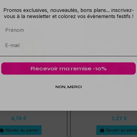
Promos exclusives, nouveautés, bons plans... inscrivez-
vous à la newsletter et colorez vos évènements festifs !
Prénom
Recevoir ma remise -10%
NON, MERCI
nterne LED halloween
Confettis Araignée
e LED Halloween de 13 x 5 cm,
Sachet de 15 g
fonctionnant avec...
4,78 €
1,27 €
Ajouter au panier
Ajouter au pani