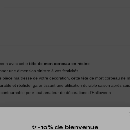
oween avec cette
tête de mort corbeau en résine
.
ner une dimension sinistre à vos festivités.
pièce maîtresse de votre décoration, cette tête de mort corbeau ne m
urable et réaliste, garantissant une utilisation durable saison après sai
incontournable pour tout amateur de décorations d'Halloween.
✨ -10% de bienvenue