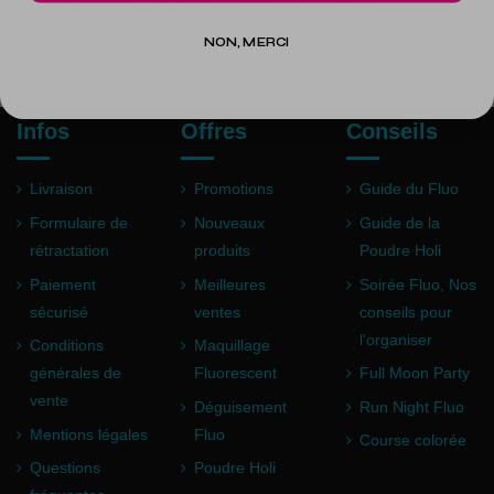
NON, MERCI
Infos
Offres
Conseils
Livraison
Promotions
Guide du Fluo
Formulaire de
Nouveaux
Guide de la
rétractation
produits
Poudre Holi
Paiement
Meilleures
Soirée Fluo, Nos
sécurisé
ventes
conseils pour
l'organiser
Conditions
Maquillage
générales de
Fluorescent
Full Moon Party
vente
Déguisement
Run Night Fluo
Mentions légales
Fluo
Course colorée
Questions
Poudre Holi