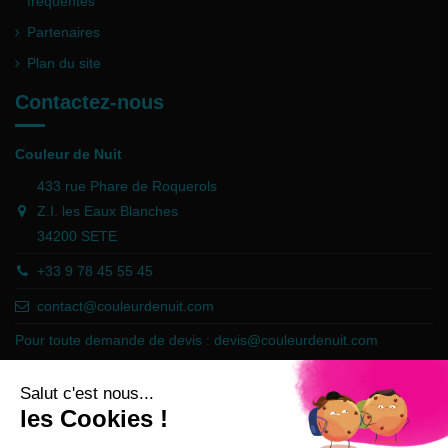
fréquentes
Partenaires
Plan du site
Contactez-nous
Couleur de Nuit
433 rue Phare de Roquerols
Z.I. les Eaux Blanches
34200 SETE
+33 9 78 45 55 45
contact@couleurdenuit.com
Pour toute demande de devis :
devis@couleurdenuit.com
Marchand approuvé par la Société des Avis Garantis,
cliquez ici pour
vérifier
.