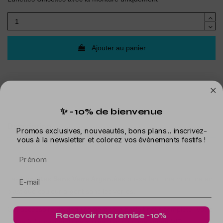
Ajouter au panier
✨ -10% de bienvenue
Description
Promos exclusives, nouveautés, bons plans... inscrivez-
vous à la newsletter et colorez vos évènements festifs !
Détails du produit
Prénom
Les
Lunettes Sans Verre Argentées
possèdent une monture en
plastique couleur argent sans les verres.
Cet accessoire de déguisement sera parfait pour compléter votre
Recevoir ma remise -10%
tenue à l'occasion d'une soirée disco ou une soirée VIP.