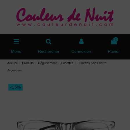
0
Menu
Rechercher
Connexion
Panier
Accueil
Produits
Déguisement
Lunettes
Lunettes Sans Verre
Argentées
-15%