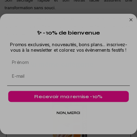
Son séchage rapide et son retrait facile assurent une
transformation sans souci.
Certifiée conforme aux normes de sécurité, cette formule vous
promet un éclat différent pour briller lors de festivals et soirées
✨ -10% de bienvenue
festives avec une touche inédite de vibrance !
Promos exclusives, nouveautés, bons plans... inscrivez-
vous à la newsletter et colorez vos évènements festifs !
Prénom
Dans la même catégorie
Recevoir ma remise -10%
NON, MERCI