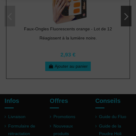
Faux-Ongles Fluorescents orange - Lot de 12
Réagissent à la lumière noire.
2,93 €
Ajouter au panier
Infos
Offres
Conseils
Livraison
Promotions
Guide du Fluo
Formulaire de
Nouveaux
Guide de la
rétractation
produits
Poudre Holi