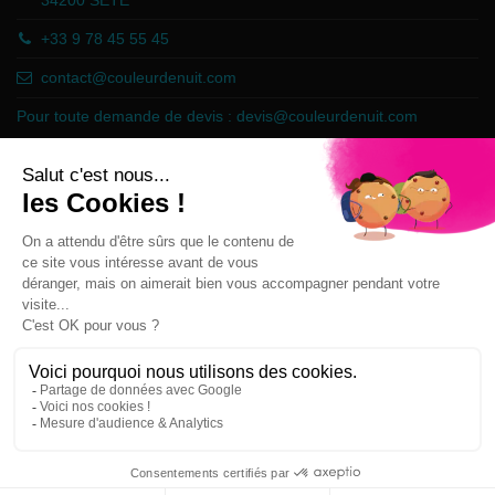
34200 SETE
+33 9 78 45 55 45
contact@couleurdenuit.com
Pour toute demande de devis :
devis@couleurdenuit.com
Marchand approuvé par la Société des Avis Garantis,
cliquez ici pour
vérifier
.
Follow us
Newsletter
Vous pouvez vous désinscrire à tout moment sur