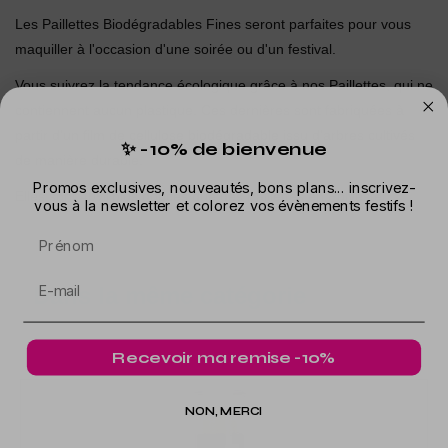
Les Paillettes Biodégradables Fines seront parfaites pour vous
maquiller à l'occasion d'une soirée ou d'un festival.
Vous suivrez la tendance écologique grâce à nos Paillettes, qui ne
contiennent aucun plastique. Ces dernières sont fabriquées à
partir d'un film de cellulose biodégradable issu d'arbres cultivés
✨ -10% de bienvenue
de manière durable.
Promos exclusives, nouveautés, bons plans... inscrivez-
Elles sont 40% plus douces que des Paillettes en Polyester.
vous à la newsletter et colorez vos évènements festifs !
Prénom
Dans la même catégorie
Recevoir ma remise -10%
NON, MERCI