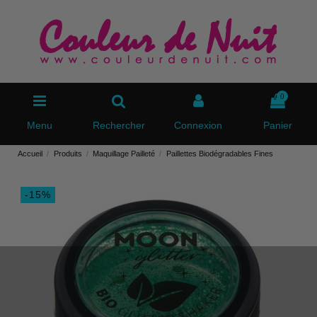
0
Menu
Rechercher
Connexion
Panier
Accueil
Produits
Maquillage Pailleté
Paillettes Biodégradables Fines
-15%