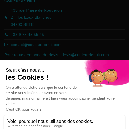
Couleur de Nuit
433 rue Phare de Roquerols
Z.I. les Eaux Blanches
34200 SETE
+33 9 78 45 55 45
contact@couleurdenuit.com
Pour toute demande de devis :
devis@couleurdenuit.com
Marchand approuvé par la Société des Avis Garantis,
cliquez ici pour
vérifier
.
Follow us
Newsletter