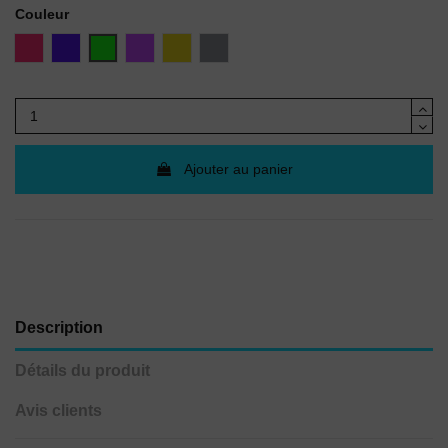
Couleur
Rose
Bleu
Vert
Violet
Or
Argent
Ajouter au panier
Description
Détails du produit
Avis clients