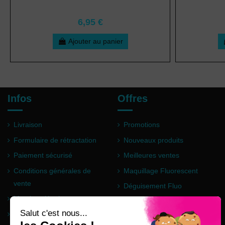
6,95 €
Ajouter au panier
Infos
Offres
Livraison
Promotions
Formulaire de rétractation
Nouveaux produits
Paiement sécurisé
Meilleures ventes
Conditions générales de
Maquillage Fluorescent
vente
Déguisement Fluo
Mentions légales
Poudre Holi
Questions fréquentes