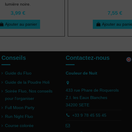
lumière noire.
3,99 €
7,55 €
Ajouter au panier
Ajouter au pani
Conseils
Contactez-nous
Guide du Fluo
Couleur de Nuit
Guide de la Poudre Holi
433 rue Phare de Roquerols
Soirée Fluo, Nos conseils
Z.I. les Eaux Blanches
pour l'organiser
34200 SETE
Full Moon Party
+33 9 78 45 55 45
Run Night Fluo
Course colorée