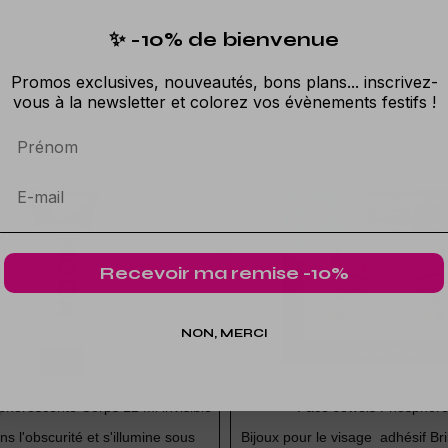
✨ -10% de bienvenue
Promos exclusives, nouveautés, bons plans... inscrivez-
vous à la newsletter et colorez vos évènements festifs !
Prénom
Recevoir ma remise -10%
NON, MERCI
phorescente Corps 12 ml invisible
Face Jewels Phosphore
s l'obscurité et s'illumine sous
Bijoux pour le visage adhésif Bril