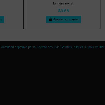
lumière noire.
3,99 €
er
Ajouter au panier
Marchand approuvé par la Société des Avis Garantis,
cliquez ici pour vérifier
.