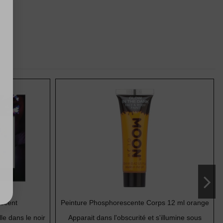
scent
Peinture Phosphorescente Corps 12 ml orange
le dans le noir
Apparait dans l'obscurité et s'illumine sous