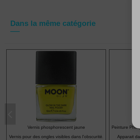
Dans la même catégorie
Vernis phosphorescent jaune
Peinture Phos
Vernis pour des ongles visibles dans l'obscurité.
Apparait dan