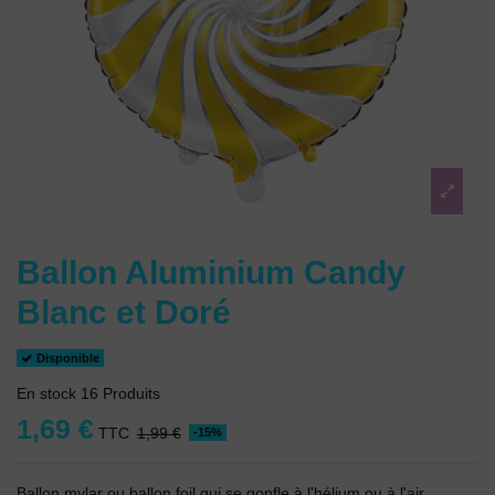
Ballon Aluminium Candy
Blanc et Doré
Disponible
En stock
16 Produits
1,69 €
TTC
1,99 €
-15%
Ballon mylar ou ballon foil qui se gonfle à l'hélium ou à l'air