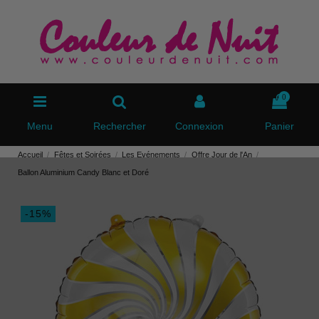
0
Menu
Rechercher
Connexion
Panier
Accueil
Fêtes et Soirées
Les Evénements
Offre Jour de l'An
Ballon Aluminium Candy Blanc et Doré
-15%