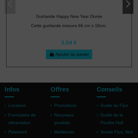
Guirlande Happy New Year Dorée
Cette guirlande mesure 66 cm x 18cm.
2,54 €
Ajouter au panier
Infos
Offres
Conseils
Livraison
Promotions
Guide du Fluo
Formulaire de
Nouveaux
Guide de la
rétractation
produits
Poudre Holi
Paiement
Meilleures
Soirée Fluo, Nos