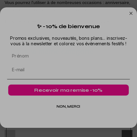
Vous pourrez l'utiliser à de nombreuses occasions : anniversaire,
soirée du jour de l'an ou encore soirée blanche.
Il décorera à merveille et avec originalité votre espace.
✨ -10% de bienvenue
Promos exclusives, nouveautés, bons plans... inscrivez-
vous à la newsletter et colorez vos évènements festifs !
Dans la même catégorie
Prénom
Recevoir ma remise -10%
NON, MERCI