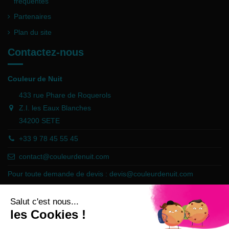
fréquentes
Partenaires
Plan du site
Contactez-nous
Couleur de Nuit
433 rue Phare de Roquerols
Z.I. les Eaux Blanches
34200 SETE
+33 9 78 45 55 45
contact@couleurdenuit.com
Pour toute demande de devis :
devis@couleurdenuit.com
Marchand approuvé par la Société des Avis Garantis,
cliquez ici pour
vérifier
.