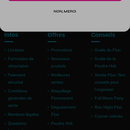
Attention : la pinata est vendue vide.
NON, MERCI
Infos
Offres
Conseils
Livraison
Promotions
Guide du Fluo
Formulaire de
Nouveaux
Guide de la
rétractation
produits
Poudre Holi
Paiement
Meilleures
Soirée Fluo, Nos
sécurisé
ventes
conseils pour
l'organiser
Conditions
Maquillage
générales de
Fluorescent
Full Moon Party
vente
Déguisement
Run Night Fluo
Mentions légales
Fluo
Course colorée
Questions
Poudre Holi