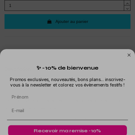
Ajouter au panier
✨ -10% de bienvenue
Description
Promos exclusives, nouveautés, bons plans... inscrivez-
Détails du produit
vous à la newsletter et colorez vos évènements festifs !
Prénom
La Pinata Boule à Facettes décorera et animera votre soirée
disco ou votre anniversaire.
Vous pourrez la remplir de bonbons, friandises et confettis puis la
casser pour les libérer.
Recevoir ma remise -10%