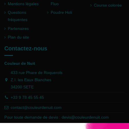
Mentions légales
Fluo
Course colorée
Questions
Poudre Holi
fréquentes
Partenaires
Plan du site
Contactez-nous
Couleur de Nuit
433 rue Phare de Roquerols
Z.I. les Eaux Blanches
34200 SETE
+33 9 78 45 55 45
contact@couleurdenuit.com
Pour toute demande de devis :
devis@couleurdenuit.com