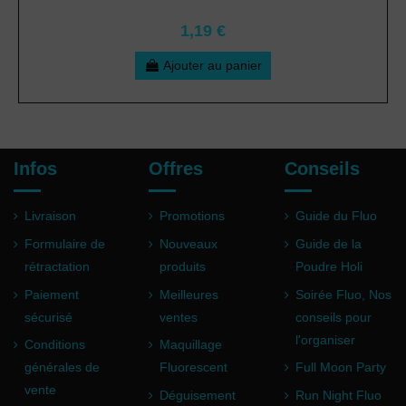
1,19 €
Ajouter au panier
Infos
Offres
Conseils
Livraison
Promotions
Guide du Fluo
Formulaire de
Nouveaux
Guide de la
rétractation
produits
Poudre Holi
Paiement
Meilleures
Soirée Fluo, Nos
sécurisé
ventes
conseils pour
l'organiser
Conditions
Maquillage
générales de
Fluorescent
Full Moon Party
vente
Déguisement
Run Night Fluo