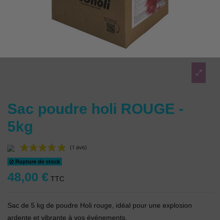
Sac poudre holi ROUGE -
5kg
Rupture de stock
48,00 €
TTC
Sac de 5 kg de poudre Holi rouge, idéal pour une explosion
(1 avis)
ardente et vibrante à vos événements.