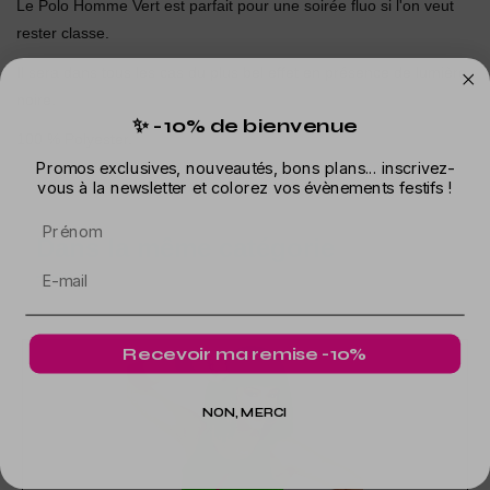
Le Polo Homme Vert est parfait pour une soirée fluo si l'on veut
rester classe.
Il sera dans tous les cas du plus bel effet en présence de lumière
noire.
✨ -10% de bienvenue
100 % Polyester.
Promos exclusives, nouveautés, bons plans... inscrivez-
vous à la newsletter et colorez vos évènements festifs !
Prénom
Dans la même catégorie
Recevoir ma remise -10%
NON, MERCI