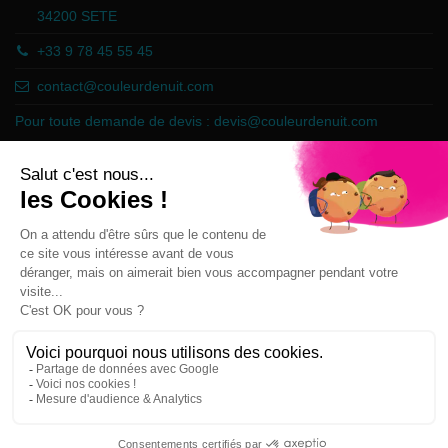
34200 SETE
+33 9 78 45 55 45
contact@couleurdenuit.com
Pour toute demande de devis :
devis@couleurdenuit.com
Marchand approuvé par la Société des Avis Garantis,
cliquez ici pour
vérifier
.
Follow us
Newsletter