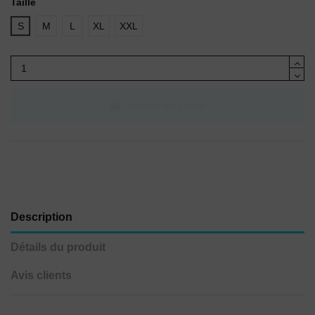
Taille
S
M
L
XL
XXL
Ajouter au panier
Description
Détails du produit
Avis clients