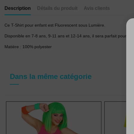
Description
Détails du produit
Avis clients
Ce T-Shirt pour enfant est Fluorescent sous Lumière.
Disponible en 7-8 ans, 9-11 ans et 12-14 ans, il sera parfait pour un
Matière : 100% polyester
Dans la même catégorie