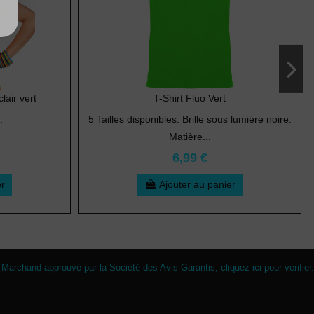
air vert
T-Shirt Fluo Vert
.
5 Tailles disponibles. Brille sous lumière noire.
Matière...
6,99 €
er
Ajouter au panier
Marchand approuvé par la Société des Avis Garantis,
cliquez ici pour vérifier
.