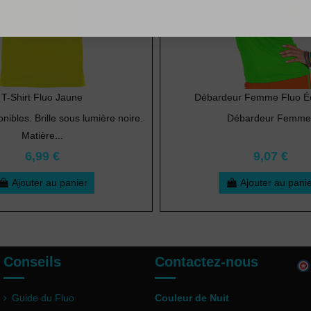
T-Shirt Fluo Jaune
Débardeur Femme Fluo Écl
onibles. Brille sous lumière noire.
Débardeur Femme
Matière...
6,99 €
9,07 €
Ajouter au panier
Ajouter au pani
Conseils
Contactez-nous
Guide du Fluo
Couleur de Nuit