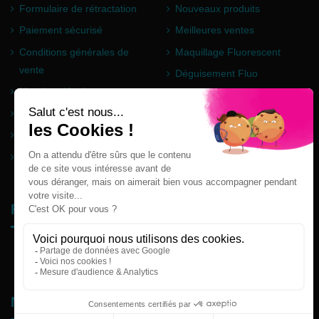
Formulaire de rétractation
Nouveaux produits
Paiement sécurisé
Meilleures ventes
Conditions générales de
Maquillage Fluorescent
vente
Déguisement Fluo
Mentions légales
Poudre Holi
Questions fréquentes
Partenaires
Plan du site
Follow us
Newsletter