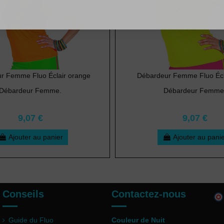
r Femme Fluo Éclair orange
Débardeur Femme Fluo Écl
Débardeur Femme.
Débardeur Femme
9,07 €
9,07 €
Ajouter au panier
Ajouter au pani
Conseils
Contactez-nous
Guide du Fluo
Couleur de Nuit