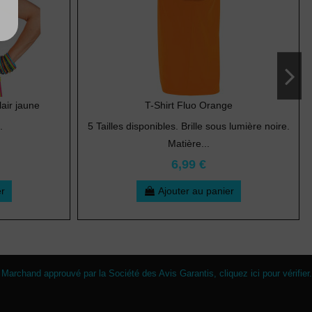
air jaune
T-Shirt Fluo Orange
.
5 Tailles disponibles. Brille sous lumière noire.
Matière...
6,99 €
er
Ajouter au panier
Marchand approuvé par la Société des Avis Garantis,
cliquez ici pour vérifier
.