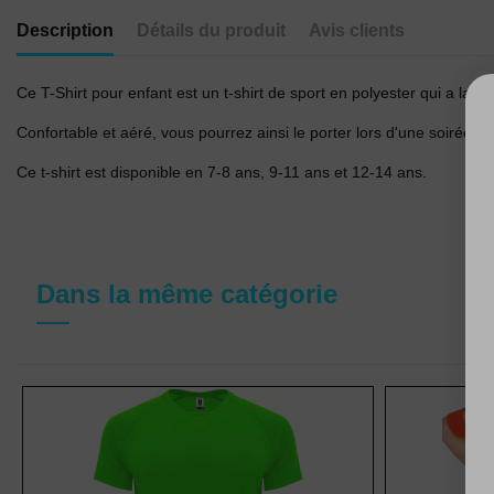
Description
Détails du produit
Avis clients
Ce T-Shirt pour enfant est un t-shirt de sport en polyester qui a la parti
Confortable et aéré, vous pourrez ainsi le porter lors d'une soirée f
Ce t-shirt est disponible en 7-8 ans, 9-11 ans et 12-14 ans.
Dans la même catégorie