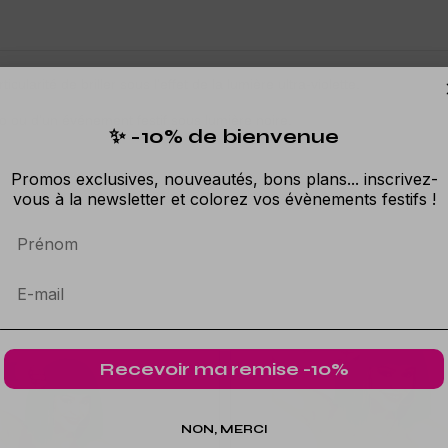
cularité de briller sous l'effet de la lumière ultra-violette.
luo ou d'un événement festif sous lumière noire.
✨ -10% de bienvenue
Promos exclusives, nouveautés, bons plans... inscrivez-
vous à la newsletter et colorez vos évènements festifs !
Prénom
Recevoir ma remise -10%
NON, MERCI