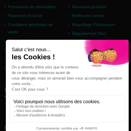
Formulaire de rétractation
Nouveaux produits
Paiement sécurisé
Meilleures ventes
Conditions générales de
Maquillage Fluorescent
vente
Déguisement Fluo
Mentions légales
Poudre Holi
Questions fréquentes
Partenaires
Plan du site
Follow us
Newsletter