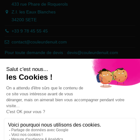
433 rue Phare de Roquerols
Z.I. les Eaux Blanches
34200 SETE
+33 9 78 45 55 45
contact@couleurdenuit.com
Pour toute demande de devis :
devis@couleurdenuit.com
Marchand approuvé par la Société des Avis Garantis,
cliquez ici pour
vérifier
.
Follow us
Newsletter