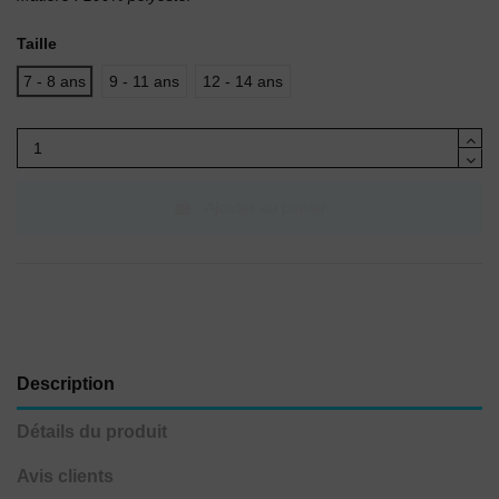
Taille
7 - 8 ans
9 - 11 ans
12 - 14 ans
Ajouter au panier
Description
Détails du produit
Avis clients