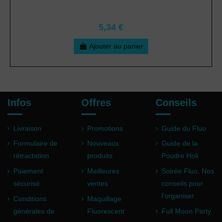
5,34 €
Ajouter au panier
Infos
Offres
Conseils
Livraison
Promotions
Guide du Fluo
Formulaire de
Nouveaux
Guide de la
rétractation
produits
Poudre Holi
Paiement
Meilleures
Soirée Fluo, Nos
sécurisé
ventes
conseils pour
l'organiser
Conditions
Maquillage
générales de
Fluorescent
Full Moon Party