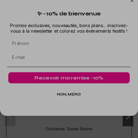
✨ -10% de bienvenue
Dans la même catégorie
Promos exclusives, nouveautés, bons plans... inscrivez-
vous à la newsletter et colorez vos évènements festifs !
Prénom
Recevoir ma remise -10%
NON, MERCI
Guirlande Tassel Sirène