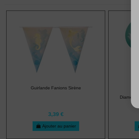
Guirlande Fanions Sirène
Ba
Diamètre 
3,39 €
Ajouter au panier