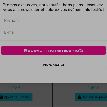
Promos exclusives, nouveautés, bons plans... inscrivez-
vous à la newsletter et colorez vos évènements festifs !
Prénom
Recevoir ma remise -10%
NON, MERCI
llon Sirène - Lot de 6
Guirlande Coquilla
: 25 cm après gonflage à l'air
Longueur : 1 mètre pour une hau
1,92 €
3,49 €
Ajouter au panier
Ajouter au pani