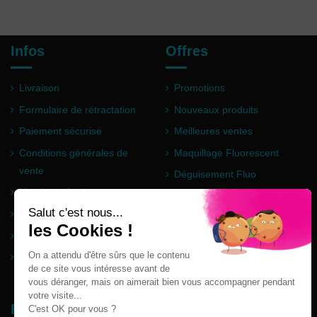
Infos
Offres
Livraison
Promotions
Formulaire de rétractation
Nouveaux produits
Paiement sécurisé
Meilleures ventes
Conditions générales de
Maquillage Fluorescent
vente
Déguisement Fluo
Mentions légales
Poudre Holi
Questions fréquentes
Partenaires
Plan du site
Follow us