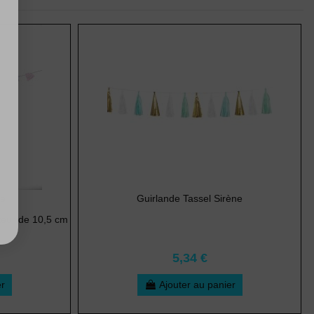
ge
Guirlande Tassel Sirène
teur de 10,5 cm
5,34 €
er
Ajouter au panier