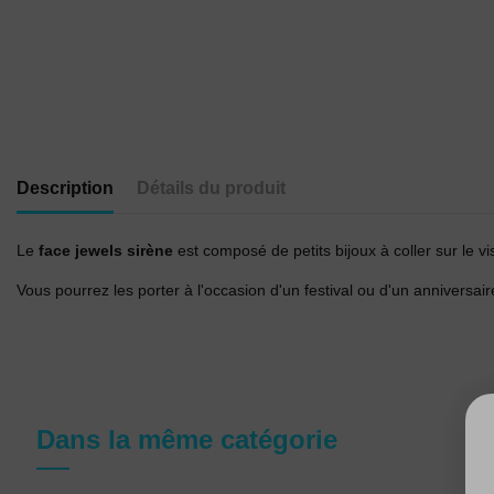
Description
Détails du produit
Le
face jewels sirène
est composé de petits bijoux à coller sur le v
Vous pourrez les porter à l'occasion d'un festival ou d'un anniversai
Dans la même catégorie