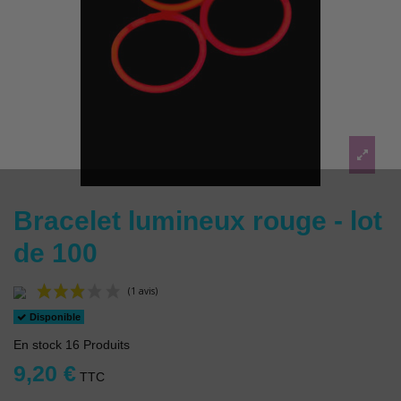
Bracelet lumineux rouge - lot
de 100
Disponible
En stock
16 Produits
9,20 €
TTC