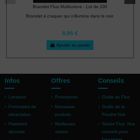
Bracelet Fluo Multicolore - Lot de 100
Bracelet à craquer qui s'illumine dans le noir.
8,95 €
Ajouter au panier
Infos
Offres
Conseils
Livraison
Promotions
Guide du Fluo
Formulaire de
Nouveaux
Guide de la
rétractation
produits
Poudre Holi
Paiement
Meilleures
Soirée Fluo, Nos
sécurisé
ventes
conseils pour
l'organiser