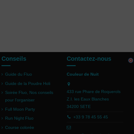
Conseils
Contactez-nous
Guide du Fluo
Couleur de Nuit
Guide de la Poudre Holi
433 rue Phare de Roquerols
Soirée Fluo, Nos conseils
Z.I. les Eaux Blanches
pour l'organiser
34200 SETE
Full Moon Party
+33 9 78 45 55 45
Run Night Fluo
Course colorée