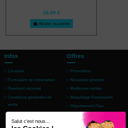
39,99 €
Ajouter au panier
Infos
Offres
Livraison
Promotions
Formulaire de rétractation
Nouveaux produits
Paiement sécurisé
Meilleures ventes
Conditions générales de
Maquillage Fluorescent
vente
Déguisement Fluo
Mentions légales
Poudre Holi
Questions fréquentes