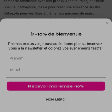
compacte fonctionne avec des piles AA (non fournies) et diffuse
une lueur effrayante, idéale pour créer une ambiance sinistre.
Utilisez-la pour vos fêtes à thème, vos parcours de maison
hantée ou simplement pour ajouter une touche lugubre à votre
décoration.
Préparez-vous à transformer vos nuits en une scène de frissons
✨ -10% de bienvenue
et de mystère !
Promos exclusives, nouveautés, bons plans... inscrivez-
vous à la newsletter et colorez vos évènements festifs !
Prénom
Dans la même catégorie
Recevoir ma remise -10%
NON, MERCI