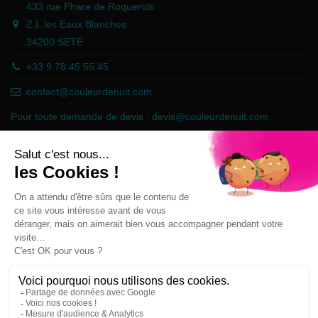
433 rue Phare de Roquerols
Z.I. les Eaux Blanches
34200 SETE
+33 9 78 45 55 45
contact@couleurdenuit.com
Pour toute demande de devis :
devis@couleurdenuit.com
Marchand approuvé par la Société des Avis Garantis,
cliquez ici pour
vérifier
.
Follow us
Newsletter