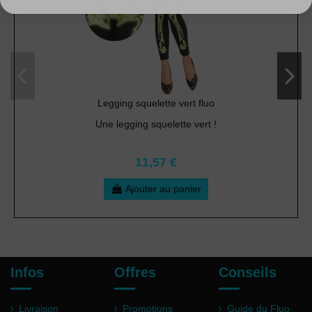
Legging squelette vert fluo
Une legging squelette vert !
11,57 €
Ajouter au panier
Infos
Offres
Conseils
Livraison
Promotions
Guide du Fluo