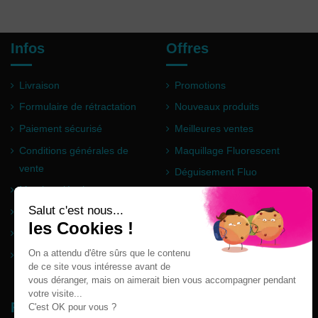
Infos
Offres
Livraison
Promotions
Formulaire de rétractation
Nouveaux produits
Paiement sécurisé
Meilleures ventes
Conditions générales de
Maquillage Fluorescent
vente
Déguisement Fluo
Mentions légales
Poudre Holi
Questions fréquentes
Partenaires
Plan du site
Follow us