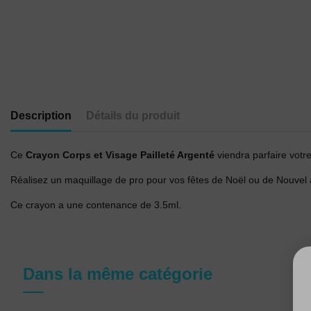
Description
Détails du produit
Ce
Crayon Corps et Visage Pailleté Argenté
viendra parfaire votr
Réalisez un maquillage de pro pour vos fêtes de Noël ou de Nouvel an
Ce crayon a une contenance de 3.5ml.
Dans la même catégorie