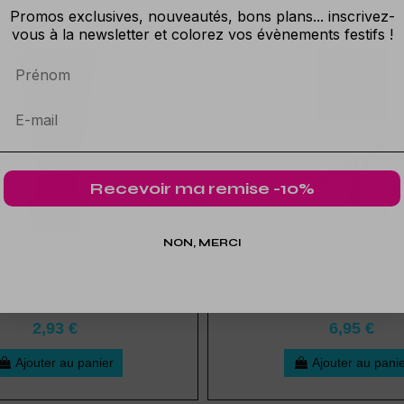
Promos exclusives, nouveautés, bons plans... inscrivez-
vous à la newsletter et colorez vos évènements festifs !
Prénom
Recevoir ma remise -10%
NON, MERCI
 maquillage orange fluo
Vernis Transparent Fluo
 de maquillage orange fluo.
Ce Vernis Top Coat Transpar
Fluorescent sous..
2,93 €
6,95 €
Ajouter au panier
Ajouter au pani