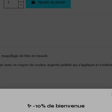
Ajouter au panier
e maquillage de fête en beauté.
 avec ce crayon de couleur argenté pailleté qui s'applique et s'enlève 
✨ -10% de bienvenue