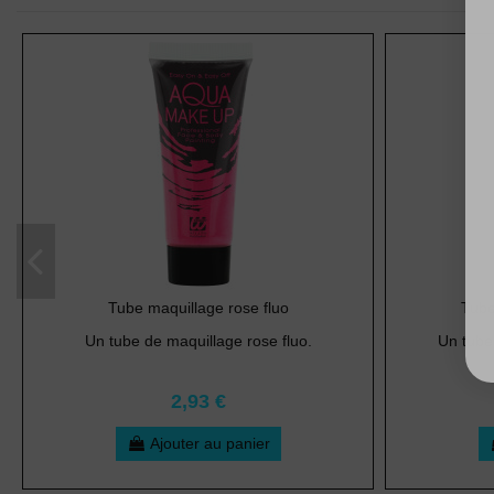
Tube maquillage rose fluo
Tube
Un tube de maquillage rose fluo.
Un tube
2,93 €
Ajouter au panier