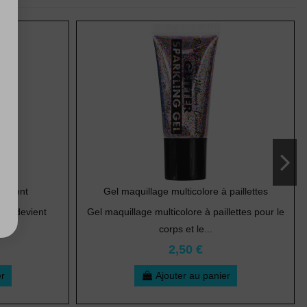
rescent
Gel maquillage multicolore à paillettes
ent devient
Gel maquillage multicolore à paillettes pour le
.
corps et le...
2,50 €
er
Ajouter au panier