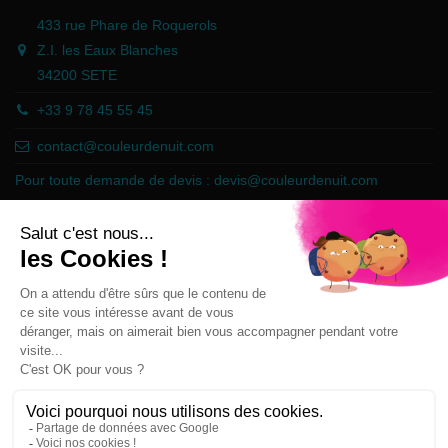
433 rue Phare de Roquerols
Z.I. les Eaux Blanches
34200 SETE
+33 9 78 45 55 45
contact@couleurdenuit.com
Pour toute demande de devis :
devis@couleurdenuit.com
Marchand approuvé par la Société des Avis Garantis,
cliquez ici pour
vérifier
.
Follow us
Newsletter