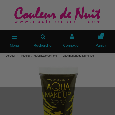
0
Menu
Rechercher
Connexion
Panier
Accueil
Produits
Maquillage de Fête
Tube maquillage jaune fluo