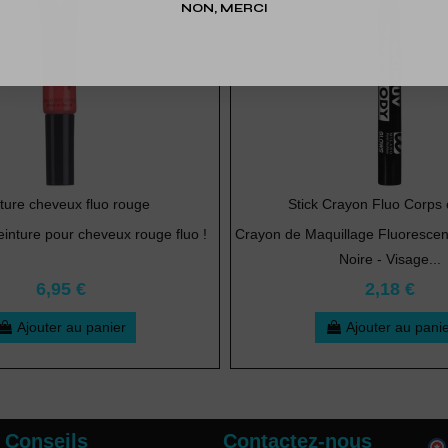
NON, MERCI
ture cheveux fluo rouge
Stick Crayon Fluo Corps
inture pour cheveux rouge fluo !
Crayon de Maquillage Fluoresce
Noire - Visage...
6,95 €
2,18 €
Ajouter au panier
Ajouter au pani
Conseils
Contactez-nous