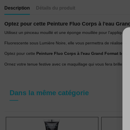
Description
Détails du produit
Optez pour cette Peinture Fluo Corps à l'eau Gran
Utilisez un pinceau mouillé et une éponge mouillée pour l'appliquer.
Fluorescente sous Lumière Noire, elle vous permettra de réaliser v
Optez pour cette
Peinture Fluo Corps à l'eau Grand Format bleu
Ornez votre tenue festive avec ce maquillage qui vous fera briller dan
Dans la même catégorie