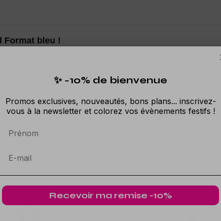
d Format bleu !
os plus beaux
Maquillages Fluo ou Body-Painting !
✨ -10% de bienvenue
afin de faire sensation lors de votre fête.
Promos exclusives, nouveautés, bons plans... inscrivez-
s le noir !
vous à la newsletter et colorez vos évènements festifs !
Prénom
Recevoir ma remise -10%