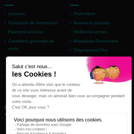
Livraison
Promotions
Formulaire de rétractation
Nouveaux produits
Paiement sécurisé
Meilleures ventes
Conditions générales de
Maquillage Fluorescent
vente
Déguisement Fluo
Mentions légales
Poudre Holi
Questions fréquentes
Partenaires
Plan du site
Follow us