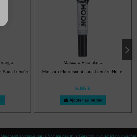
 orange
Mascara Fluo blanc
nt Sous Lumière
Mascara Fluorescent sous Lumière Noire.
6,95 €
er
Ajouter au panier
Marchand approuvé par la Société des Avis Garantis,
cliquez ici pour vérifier
.