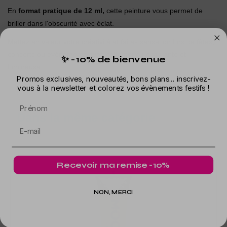
En
format pratique de 12 ml,
cette peinture vous permet de
briller dans l'obscurité avec éclat.
Mettez en valeur votre créativité et faites sensation lors de fêtes,
concerts ou événements avec cette peinture vibrante et
✨ -10% de bienvenue
lumineuse.
Promos exclusives, nouveautés, bons plans... inscrivez-
vous à la newsletter et colorez vos évènements festifs !
Prénom
Dans la même catégorie
Recevoir ma remise -10%
NON, MERCI