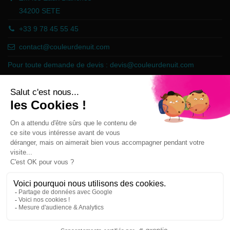
34200 SETE
+33 9 78 45 55 45
contact@couleurdenuit.com
Pour toute demande de devis :
devis@couleurdenuit.com
Marchand approuvé par la Société des Avis Garantis,
cliquez ici pour
vérifier
.
Follow us
Newsletter