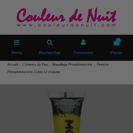
0
Menu
Rechercher
Connexion
Panier
Accueil
L'Univers du Fluo
Maquillage Phosphorescent
Peinture
Phosphorescente Corps 12 ml jaune