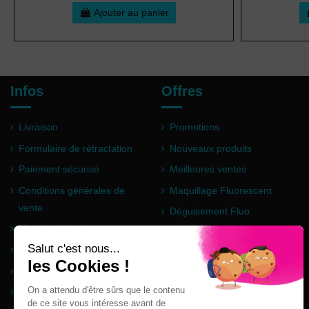
Ajouter au panier
Infos
Offres
Livraison
Promotions
Formulaire de rétractation
Nouveaux produits
Paiement sécurisé
Meilleures ventes
Conditions générales de
Maquillage Fluorescent
vente
Déguisement Fluo
Mentions légales
Poudre Holi
Questions fréquentes
Partenaires
Plan du site