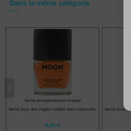
Dans la même catégorie
Vernis phosphorescent orange
Vern
Vernis pour des ongles visibles dans l'obscurité.
Vernis pour de
6,95 €