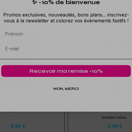
✨ -10% de bienvenue
Promos exclusives, nouveautés, bons plans... inscrivez-
vous à la newsletter et colorez vos évènements festifs !
Prénom
Recevoir ma remise -10%
NON, MERCI
is phosphorescent rose
Peinture Phosphorescente Corp
s ongles visibles dans l'obscurité.
Apparait dans l'obscurité et s'
lumière noire.
6,95 €
3,99 €