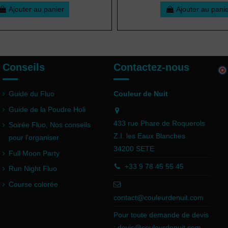
Ajouter au panier
Ajouter au pani
Conseils
Contactez-nous
Guide du Fluo
Couleur de Nuit
Guide de la Poudre Holi
433 rue Phare de Roquerols
Soirée Fluo, Nos conseils
Z.I. les Eaux Blanches
pour l'organiser
34200 SETE
Full Moon Party
+33 9 78 45 55 45
Run Night Fluo
Course colorée
contact@couleurdenuit.com
Pour toute demande de devis
:
devis@couleurdenuit.com