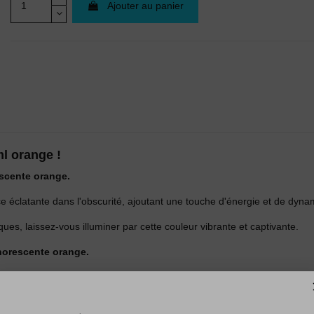
Ajouter au panier
ml orange !
scente orange.
nce éclatante dans l'obscurité, ajoutant une touche d'énergie et de dyna
ues, laissez-vous illuminer par cette couleur vibrante et captivante.
horescente orange.