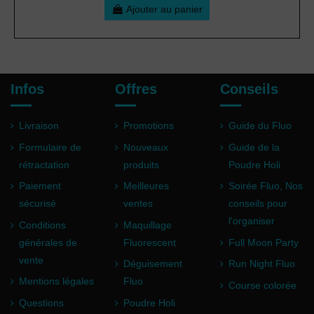
Ajouter au panier
Infos
Offres
Conseils
Livraison
Promotions
Guide du Fluo
Formulaire de
Nouveaux
Guide de la
rétractation
produits
Poudre Holi
Paiement
Meilleures
Soirée Fluo, Nos
sécurisé
ventes
conseils pour
l'organiser
Conditions
Maquillage
générales de
Fluorescent
Full Moon Party
vente
Déguisement
Run Night Fluo
Mentions légales
Fluo
Course colorée
Questions
Poudre Holi