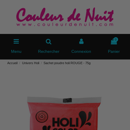
0
Menu
Rechercher
Connexion
Panier
Accueil
Univers Holi
Sachet poudre holi ROUGE - 75g