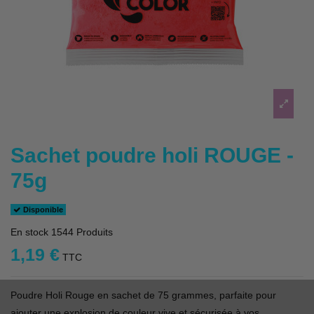
Sachet poudre holi ROUGE -
75g
Disponible
En stock
1544 Produits
1,19 €
TTC
Poudre Holi Rouge en sachet de 75 grammes, parfaite pour
ajouter une explosion de couleur vive et sécurisée à vos