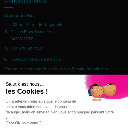
Contactez-nous
Couleur de Nuit
433 rue Phare de Roquerols
Z.I. les Eaux Blanches
34200 SETE
+33 9 78 45 55 45
contact@couleurdenuit.com
Pour toute demande de devis :
devis@couleurdenuit.com
Marchand approuvé par la Société des Avis Garantis,
cliquez ici pour
vérifier
.
Follow us