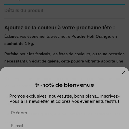
Détails du produit
Ajoutez de la couleur à votre prochaine fête !
Éclairez vos événements avec notre
Poudre Holi Orange
, en
sachet de 1 kg.
Parfaite pour les festivals, les fêtes de couleurs, ou toute occasion
nécessitant un éclat de gaieté, cette poudre vibrante apporte une
explosion de couleur et de joie.
Sa composition non toxique assure une utilisation sécuritaire pour
✨ -10% de bienvenue
les participants de tous âges.
Promos exclusives, nouveautés, bons plans... inscrivez-
Non inflammable et sans allergènes, cette
poudre holi
convient
vous à la newsletter et colorez vos évènements festifs !
parfaitement aux activités extérieures ou intérieures.
Prénom
De plus, étant sans gluten, elle permet à tous de participer sans
souci.