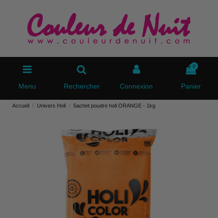
0
Menu
Rechercher
Connexion
Panier
Accueil
Univers Holi
Sachet poudre holi ORANGE - 1kg