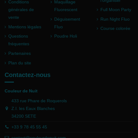
l'organiser
Conditions
Maquillage
générales de
Fluorescent
Full Moon Party
vente
Déguisement
Run Night Fluo
Mentions légales
Fluo
Course colorée
Questions
Poudre Holi
fréquentes
Partenaires
Plan du site
Contactez-nous
Couleur de Nuit
433 rue Phare de Roquerols
Z.I. les Eaux Blanches
34200 SETE
+33 9 78 45 55 45
contact@couleurdenuit.com