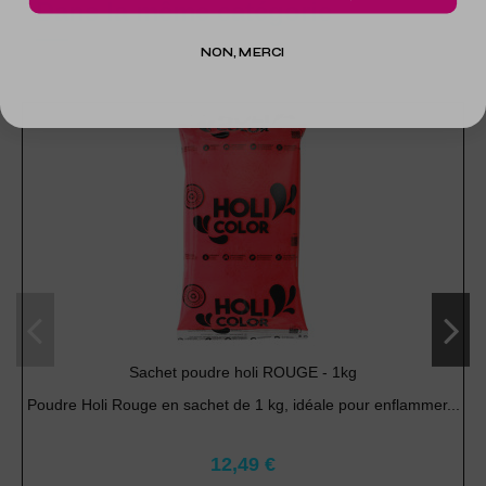
Dans la même catégorie
NON, MERCI
Sachet poudre holi ROUGE - 1kg
Poudre Holi Rouge en sachet de 1 kg, idéale pour enflammer...
12,49 €