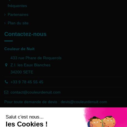
fréquentes
Partenaires
Plan du site
Contactez-nous
Couleur de Nuit
433 rue Phare de Roquerols
Z.I. les Eaux Blanches
34200 SETE
+33 9 78 45 55 45
contact@couleurdenuit.com
Pour toute demande de devis :
devis@couleurdenuit.com
Marchand approuvé par la Société des Avis Garantis,
cliquez ici pour
vérifier
.