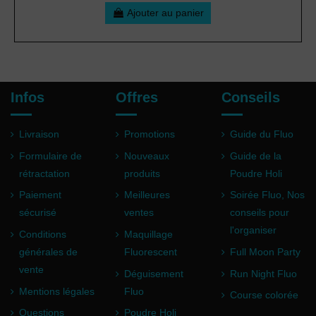
Ajouter au panier
Infos
Offres
Conseils
Livraison
Promotions
Guide du Fluo
Formulaire de
Nouveaux
Guide de la
rétractation
produits
Poudre Holi
Paiement
Meilleures
Soirée Fluo, Nos
sécurisé
ventes
conseils pour
l'organiser
Conditions
Maquillage
générales de
Fluorescent
Full Moon Party
vente
Déguisement
Run Night Fluo
Mentions légales
Fluo
Course colorée
Questions
Poudre Holi