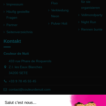
für sie
Fluo
Impressum
organisieren
Verkleidung
Häufig gestellte
Vollmondparty
Neon
Fragen
Night Run
Pulver Holi
Partner
Rennen bunte
Seitenverzeichnis
Kontakt
Couleur de Nuit
433 rue Phare de Roquerols
Z.I. les Eaux Blanches
34200 SETE
+33 9 78 45 55 45
contact@couleurdenuit.com
Händler zugelassen von Gesellschaft für Garantierte Bewertungen,
Klicken Sie hier
.