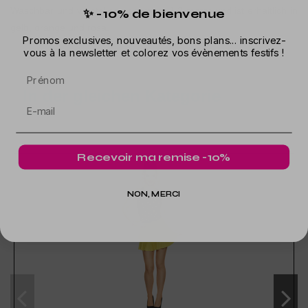
Waschbar und verstellbar, sie misst 1,2 meter und ist erhältlich in
✨ -10% de bienvenue
gelb, orange und rosa.
Promos exclusives, nouveautés, bons plans... inscrivez-
vous à la newsletter et colorez vos évènements festifs !
Prénom
In der gleichen Kategorie
Recevoir ma remise -10%
NON, MERCI