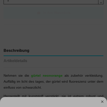
In den Warenkorb
Beschreibung
Artikeldetails
Nehmen sie die
gürtel neonorange
als zubehör verkleidung.
Auffällig im licht des tages, der gürtel wird fluoreszenz unter dem
einfluss von schwarzlicht.
Hergestellt mit kunststoff verstärkt, sie ist extrem robust und
einsetzbar für sehr viele male.