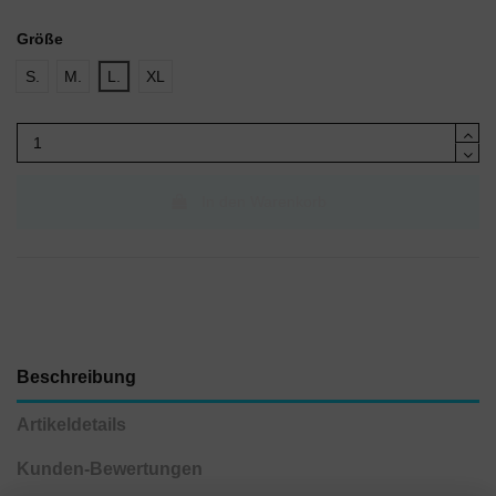
Größe
S.
M.
L.
XL
In den Warenkorb
Beschreibung
Artikeldetails
Kunden-Bewertungen