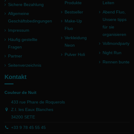
Produkte
Leiten
Sichere Bezahlung
Bestseller
Abend Fluo,
Allgemeine
Unsere tipps
Geschäftsbedingungen
Make-Up
für sie
Fluo
Impressum
organisieren
Verkleidung
Häufig gestellte
Vollmondparty
Neon
Fragen
Night Run
Pulver Holi
Partner
Rennen bunte
Seitenverzeichnis
Kontakt
Couleur de Nuit
433 rue Phare de Roquerols
Z.I. les Eaux Blanches
34200 SETE
+33 9 78 45 55 45