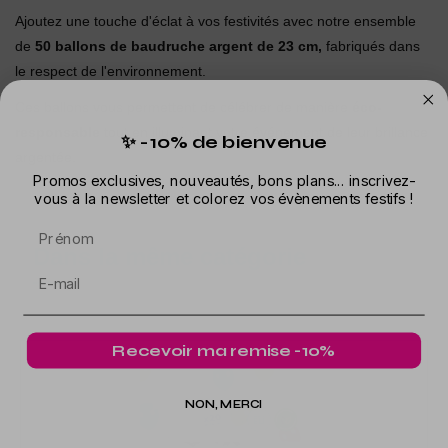
Ajoutez une touche d'éclat à vos festivités avec notre ensemble
de
50 ballons de baudruche argent de 23 cm,
fabriqués dans
le respect de l'environnement.
Ces ballons vous permettent de célébrer de manière
éco-
responsable
tout en illuminant votre événement de leur brillance
✨ -10% de bienvenue
argentée.
Promos exclusives, nouveautés, bons plans... inscrivez-
vous à la newsletter et colorez vos évènements festifs !
Prénom
Dans la même catégorie
Recevoir ma remise -10%
NON, MERCI