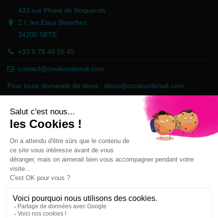
433 rue Phare de Roquerols
Z.I. les Eaux Blanches
34200 SETE
+33 9 78 45 55 45
contact@couleurdenuit.com
Pour toute demande de devis :
devis@couleurdenuit.com
Marchand approuvé par la Société des Avis Garantis,
cliquez ici pour
vérifier
.
Follow us
Newsletter