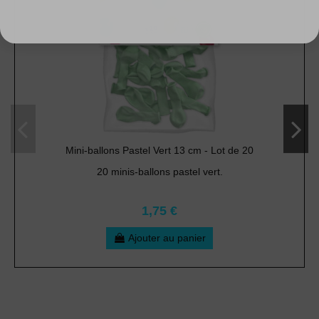
Mini-ballons Pastel Vert 13 cm - Lot de 20
20 minis-ballons pastel vert.
1,75 €
Ajouter au panier