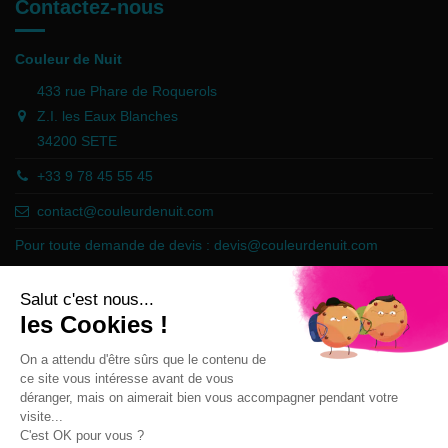
Contactez-nous
Couleur de Nuit
433 rue Phare de Roquerols
Z.I. les Eaux Blanches
34200 SETE
+33 9 78 45 55 45
contact@couleurdenuit.com
Pour toute demande de devis :
devis@couleurdenuit.com
Marchand approuvé par la Société des Avis Garantis,
cliquez ici pour
vérifier
.
Follow us